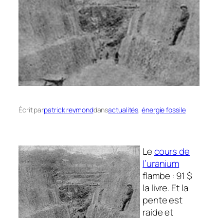
Écrit par
patrick reymond
dans
actualités
, 
énergie fossile
Le
cours de
l’uranium
flambe : 91 $
la livre. Et la
pente est
raide et