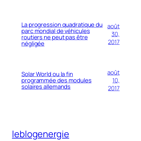
La progression quadratique du
août
parc mondial de véhicules
30,
routiers ne peut pas être
2017
négligée
août
Solar World ou la fin
10,
programmée des modules
solaires allemands
2017
leblogenergie