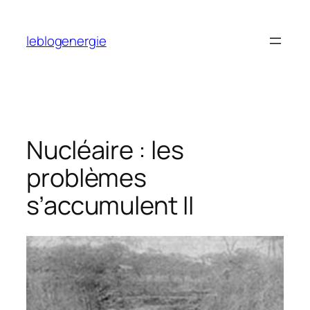
Aller
au
leblogenergie
contenu
Nucléaire : les
problèmes
s’accumulent II