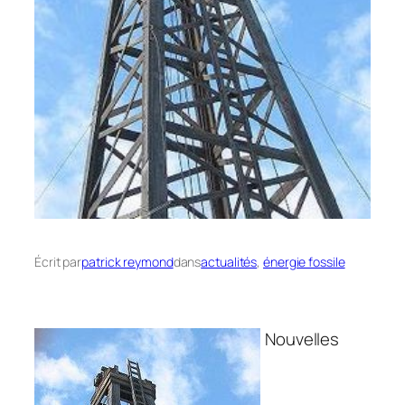
Écrit par
patrick reymond
dans
actualités
, 
énergie fossile
Nouvelles