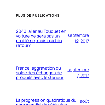
PLUS DE PUBLICATIONS
2040: aller au Touquet en
septembre
voiture ne sera pas un
problème, mais quid du
12, 2017
retour?
France: aggravation du
septembre
solde des échanges de
7, 2017
produits avec l’extérieur
La progression quadratique du
août
parc mondial de véhicules