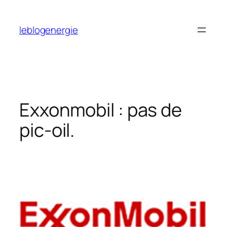
Aller
au
leblogenergie
contenu
Exxonmobil : pas de
pic-oil.