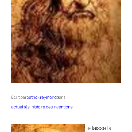
Écrit par
patrick reymond
dans
actualités
, 
histoire des inventions
je laisse la