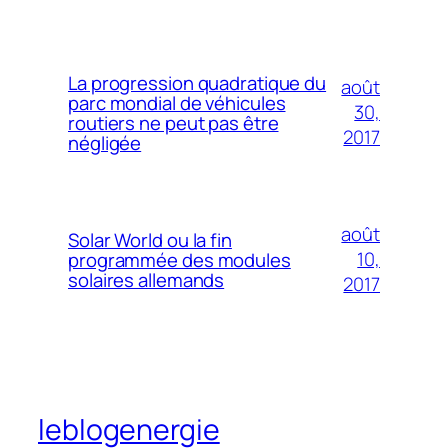
La progression quadratique du
août
parc mondial de véhicules
30,
routiers ne peut pas être
2017
négligée
août
Solar World ou la fin
10,
programmée des modules
solaires allemands
2017
leblogenergie