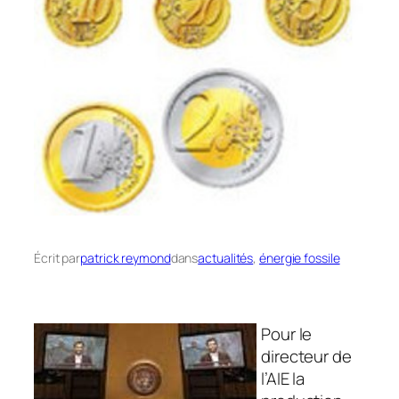
Écrit par
patrick reymond
dans
actualités
, 
énergie fossile
Pour le
directeur de
l’AIE la