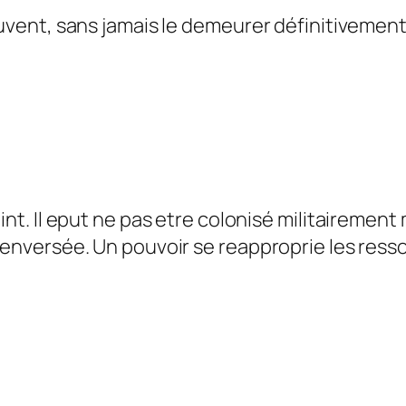
souvent, sans jamais le demeurer définitivemen
point. Il eput ne pas etre colonisé militaire
renversée. Un pouvoir se reapproprie les resso