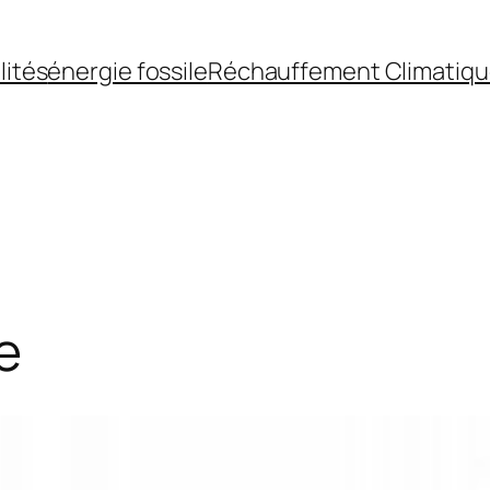
lités
énergie fossile
Réchauffement Climatiq
e