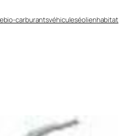
ue
bio-carburants
véhicules
éolien
habitat