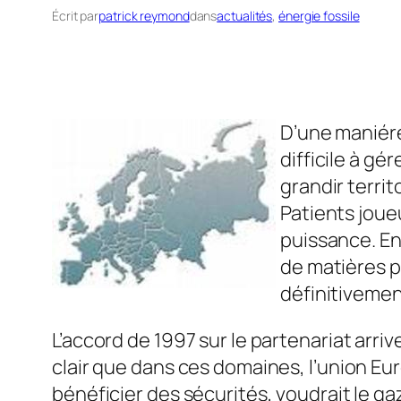
Écrit par
patrick reymond
dans
actualités
, 
énergie fossile
D’une maniére
difficile à gé
grandir territ
Patients joueu
puissance. En
de matières p
définitivemen
L’accord de 1997 sur le partenariat arriv
clair que dans ces domaines, l’union Eur
bénéficier des sécurités, voudrait le ga