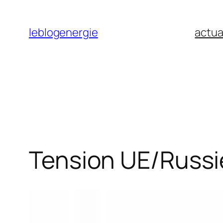
Aller
au
leblogenergie
actua
contenu
Tension UE/Russi