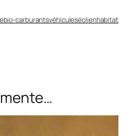
ue
bio-carburants
véhicules
éolien
habitat
ugmente…