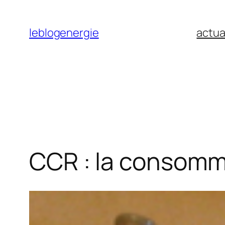
Aller
au
leblogenergie
actua
contenu
CCR : la consomm