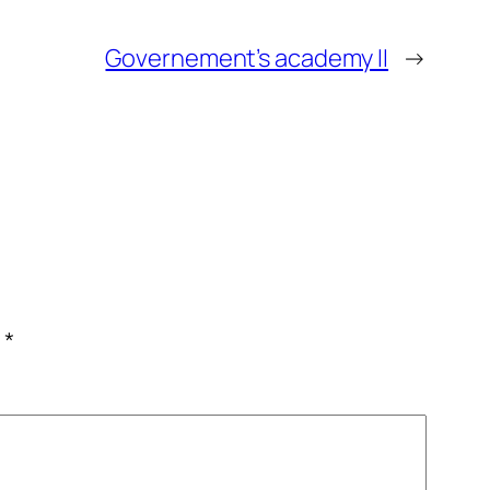
Governement’s academy II
→
c
*