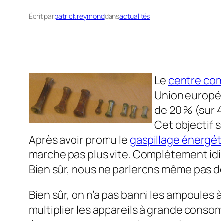
Écrit par
patrick reymond
dans
actualités
Le
centre co
Union europée
de 20 % (sur 
Cet objectif 
Après avoir promu le
gaspillage énergé
marche pas plus vite. Complètement idi
Bien sûr, nous ne parlerons même pas d
Bien sûr, on n’a pas banni les ampoules 
multiplier les appareils à grande conso