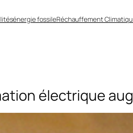
lités
énergie fossile
Réchauffement Climatiq
ation électrique a