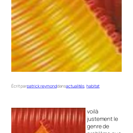
Écrit par
patrick reymond
dans
actualités
, 
habitat
voilà
justement le
genre de