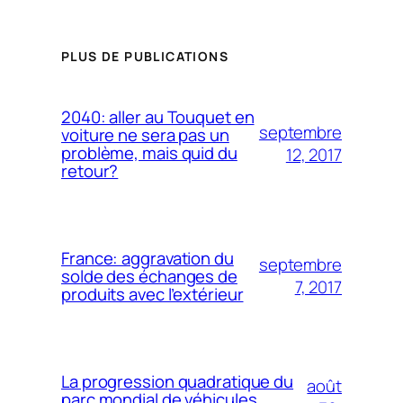
PLUS DE PUBLICATIONS
2040: aller au Touquet en
septembre
voiture ne sera pas un
problème, mais quid du
12, 2017
retour?
France: aggravation du
septembre
solde des échanges de
7, 2017
produits avec l’extérieur
La progression quadratique du
août
parc mondial de véhicules