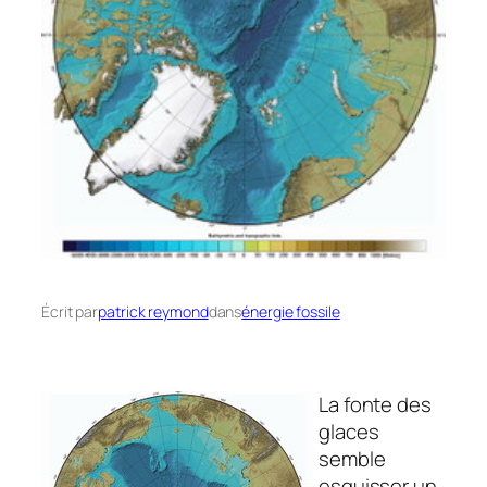
Écrit par
patrick reymond
dans
énergie fossile
La fonte des
glaces
semble
esquisser un