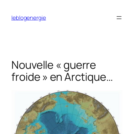
Aller
au
leblogenergie
contenu
Nouvelle « guerre
froide » en Arctique…