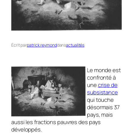
Écrit par
patrick reymond
dans
actualités
Le monde est
confronté à
une
crise de
subsistance
qui touche
désormais 37
pays, mais
aussi les fractions pauvres des pays
développés.