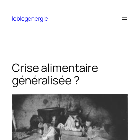
Aller
au
leblogenergie
contenu
Crise alimentaire
généralisée ?