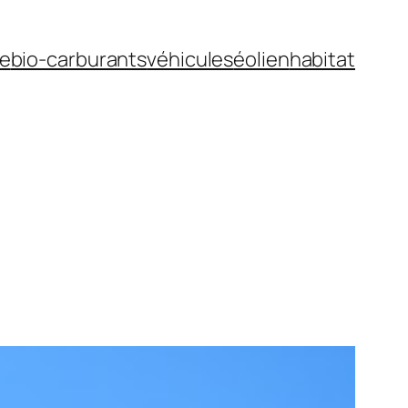
ue
bio-carburants
véhicules
éolien
habitat