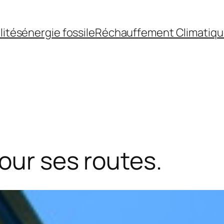
lités
énergie fossile
Réchauffement Climatiq
our ses routes.