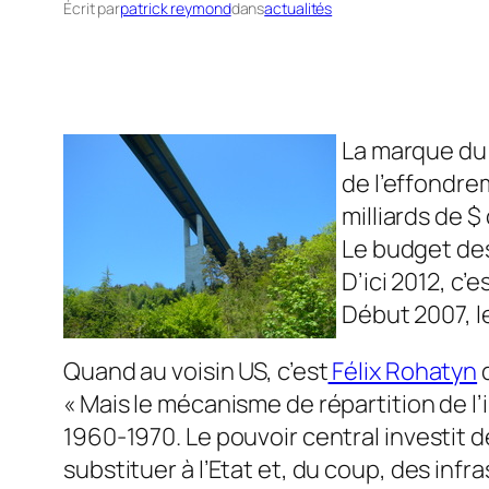
Écrit par
patrick reymond
dans
actualités
La marque du 
de l’effondre
milliards de $
Le budget des
D’ici 2012, c’e
Début 2007, l
Quand au voisin US, c’est
Félix Rohatyn
q
« Mais le mécanisme de répartition de l’i
1960-1970. Le pouvoir central investit d
substituer à l’Etat et, du coup, des infr