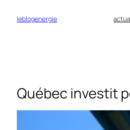
Aller
au
leblogenergie
actua
contenu
Québec investit p