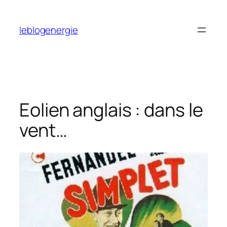
Aller
au
leblogenergie
contenu
Eolien anglais : dans le
vent…