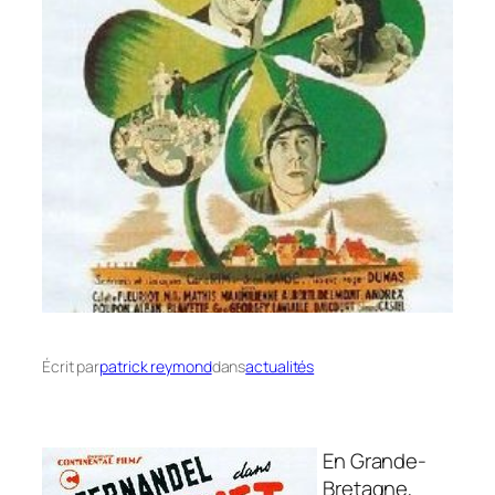
Écrit par
patrick reymond
dans
actualités
En Grande-
Bretagne,