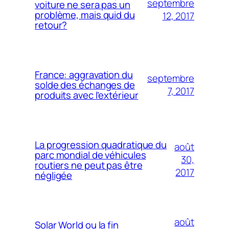
septembre
voiture ne sera pas un
problème, mais quid du
12, 2017
retour?
France: aggravation du
septembre
solde des échanges de
7, 2017
produits avec l’extérieur
La progression quadratique du
août
parc mondial de véhicules
30,
routiers ne peut pas être
2017
négligée
août
Solar World ou la fin