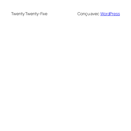
Twenty Twenty-Five
Conçu avec
WordPress