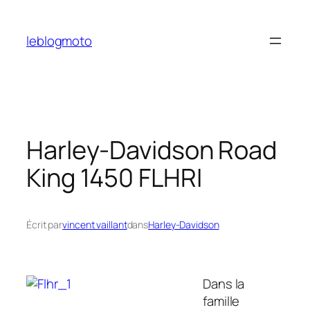
Aller
au
leblogmoto
contenu
Harley-Davidson Road
King 1450 FLHRI
Écrit par
vincent vaillant
dans
Harley-Davidson
Dans la
famille