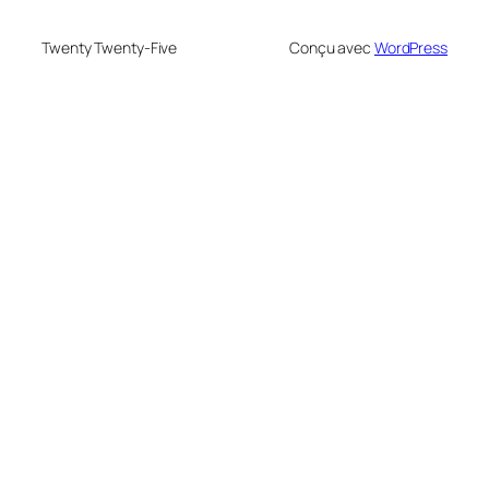
Twenty Twenty-Five
Conçu avec
WordPress