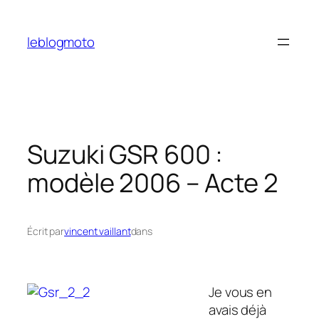
Aller
au
leblogmoto
contenu
Suzuki GSR 600 :
modèle 2006 – Acte 2
Écrit par
vincent vaillant
dans
Je vous en
avais déjà