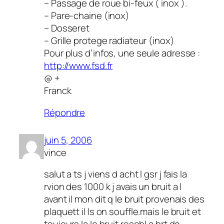
– Passage de roue bi-feux ( inox ).
– Pare-chaine (inox)
– Dosseret
– Grille protege radiateur (inox)
Pour plus d’infos, une seule adresse :
http://www.fsd.fr
@ +
Franck
Répondre
juin 5, 2006
vince
salut a ts j viens d acht l gsr j fais la
rvion des 1000 k j avais un bruit a l
avant il mon dit q le bruit provenais des
plaquett il ls on souffle.mais le bruit et