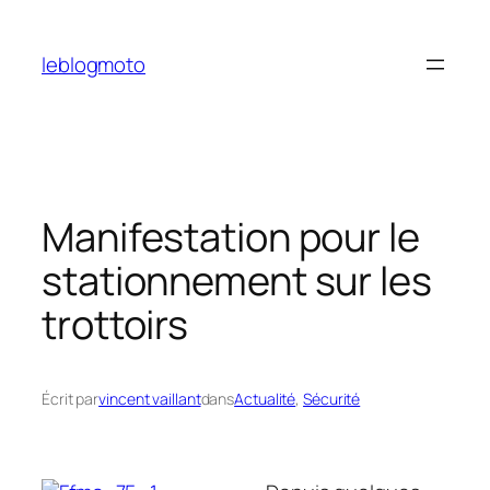
Aller
au
leblogmoto
contenu
Manifestation pour le
stationnement sur les
trottoirs
Écrit par
vincent vaillant
dans
Actualité
, 
Sécurité