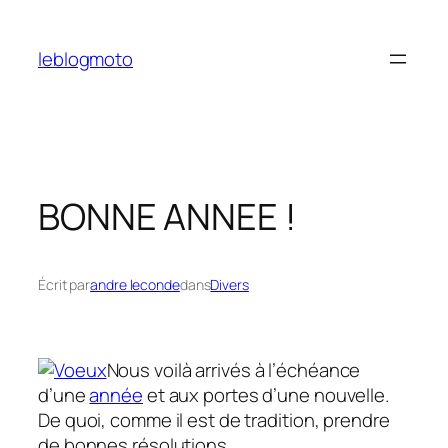
Aller
au
leblogmoto
contenu
BONNE ANNEE !
Écrit par
andre leconde
dans
Divers
Nous voilà arrivés à l’échéance
d’une
année
et aux portes d’une nouvelle.
De quoi, comme il est de tradition, prendre
de bonnes résolutions.