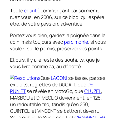
Toute
charité
commençant par soi même,
ruez vous, en 2006, sur ce blog, qui espère
être, de votre passion, adventice.
Portez vous bien, gardez la poignée dans le
coin, mais toujours avec
parcimonie
, si vous
voulez, sur le permis, préserver vos points.
Et puis, il y a le reste des souhaits, que je
vous livre comme ça, au débotté…
Que
LACONI
se fasse, par ses
exploits, regrettés de DUCATI, que
DE
PUNIET
se révèle en MotoGp, que
CLUZEL
,
MASBOU et DI MEGLIO deviennent, en 125,
un redoutable trio, tandis qu’en 250,
GUINTOLI et VINCENT se battront devant.
Sans oublier le Supersport et
CHARPENTIER