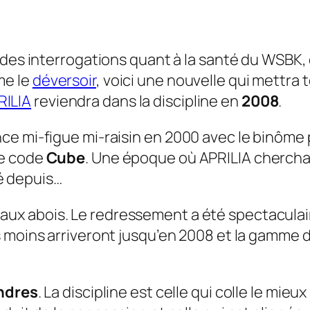
ait des interrogations quant à la santé du WSBK,
me le
déversoir
, voici une nouvelle qui mettra 
RILIA
reviendra dans la discipline en
2008
.
ce mi-figue mi-raisin en 2000 avec le binôm
de code
Cube
. Une époque où APRILIA cherchai
é depuis…
aux abois. Le redressement a été spectaculair
 moins arriveront jusqu’en 2008 et la gamme 
indres
. La discipline est celle qui colle le mieu