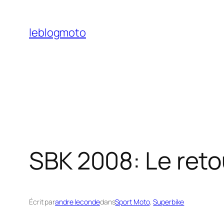
Aller
au
leblogmoto
contenu
SBK 2008: Le reto
Écrit par
andre leconde
dans
Sport Moto
, 
Superbike