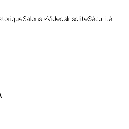
storique
Salons
Vidéos
Insolite
Sécurité
A