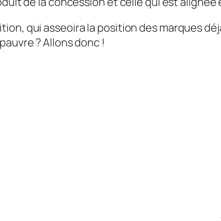
duit de la concession et celle qui est alignée
on, qui asseoira la position des marques déj
pauvre ? Allons donc !