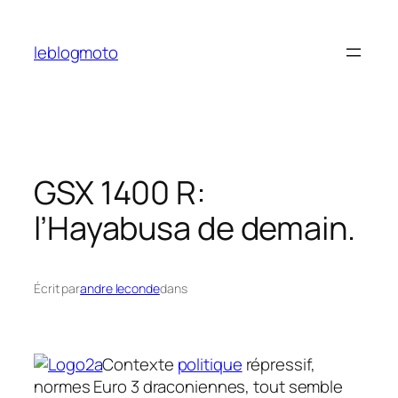
Aller
au
leblogmoto
contenu
GSX 1400 R:
l’Hayabusa de demain.
Écrit par
andre leconde
dans
Contexte
politique
répressif,
normes Euro 3 draconiennes, tout semble