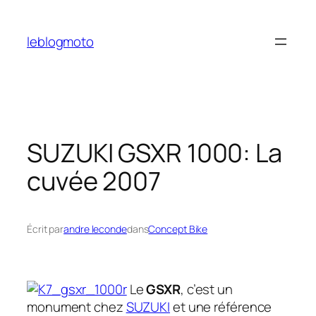
Aller
au
leblogmoto
contenu
SUZUKI GSXR 1000: La
cuvée 2007
Écrit par
andre leconde
dans
Concept Bike
Le
GSXR
, c’est un
monument chez
SUZUKI
et une référence