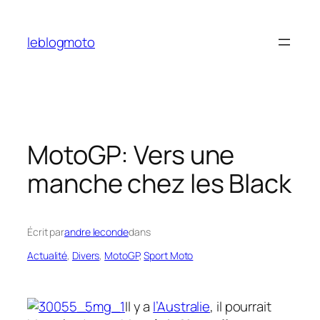
Aller
au
leblogmoto
contenu
MotoGP: Vers une
manche chez les Black
Écrit par
andre leconde
dans
Actualité
, 
Divers
, 
MotoGP
, 
Sport Moto
Il y a
l’Australie
, il pourrait