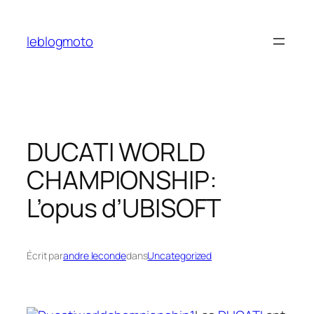
Aller
au
leblogmoto
contenu
DUCATI WORLD
CHAMPIONSHIP:
L’opus d’UBISOFT
Écrit par
andre leconde
dans
Uncategorized