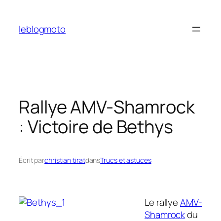
Aller
au
leblogmoto
contenu
Rallye AMV-Shamrock
: Victoire de Bethys
Écrit par
christian tirat
dans
Trucs et astuces
Le rallye
AMV-
Shamrock
du