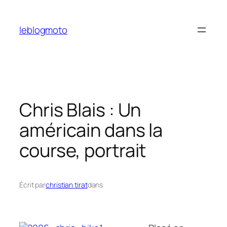
Aller
au
leblogmoto
contenu
Chris Blais : Un
américain dans la
course, portrait
Écrit par
christian tirat
dans