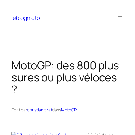
Aller
au
leblogmoto
contenu
MotoGP: des 800 plus
sures ou plus véloces
?
Écrit par
christian tirat
dans
MotoGP