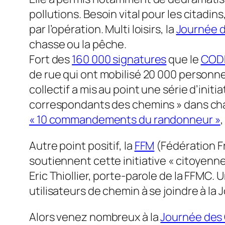
pollutions. Besoin vital pour les citadin
par l’opération. Multi loisirs, la
Journée 
chasse ou la pêche.
Fort des
160 000 signatures
que le
COD
de rue qui ont mobilisé 20 000 personnes
collectif a mis au point une série d’init
correspondants des chemins » dans c
« 10 commandements du randonneur »
,
Autre point positif, la
FFM
(Fédération F
soutiennent cette initiative « citoyenn
Eric Thiollier, porte-parole de la FFMC.
utilisateurs de chemin à se joindre à l
Alors venez nombreux à la
Journée des