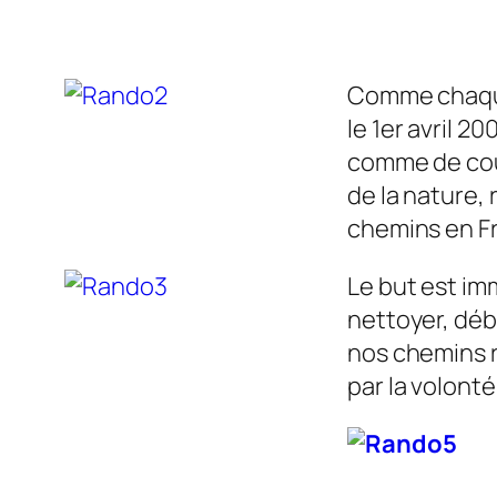
Comme chaque 
le 1er avril 
comme de cou
de la nature, 
chemins en Fr
Le but est im
nettoyer, déb
nos chemins ru
par la volont