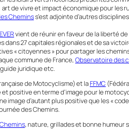
s, art de vivre et impact économique pour les r
des Chemins
s’est adjointe d’autres disciplines
EVER
vient de réunir en faveur de la liberté d
 dans 27 capitales régionales et de sa victoir
iatives « citoyennes » pour partager les chemin
haque commune de France,
Observatoire des 
 guide juridique etc.
rançaise de Motocyclisme) et la
FFMC
(Fédéra
e et positive en terme d’image pour le motoc
 Une image d’autant plus positive que les « cod
a Journée des Chemins.
 Chemins
, nature, grillades et bonne humeur s