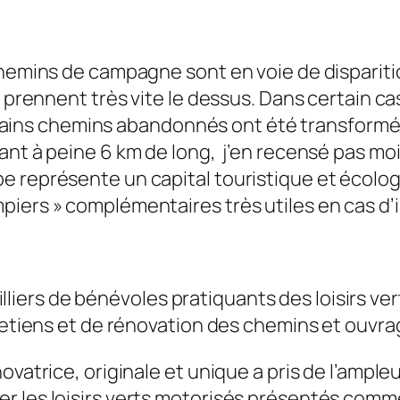
hemins de campagne sont en voie de disparition
s prennent très vite le dessus. Dans certain ca
 certains chemins abandonnés ont été transfor
ant à peine 6 km de long, j’en recensé pas moi
e représente un capital touristique et écolog
piers » complémentaires très utiles en cas d’
ers de bénévoles pratiquants des loisirs vert
retiens et de rénovation des chemins et ouvrag
ovatrice, originale et unique a pris de l’ample
r les loisirs verts motorisés présentés comm