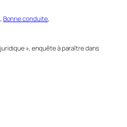
3
,
Bonne conduite
,
r juridique », enquête à paraître dans