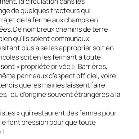
ment, la circulation dans les
age de quelques tracteurs qui
trajet de la ferme aux champs en
ées. De nombreux chemins de terre
bien qu’ils soient communaux.
ésitent plus a se les approprier soit en
icoles soit en les fermant à toute
s sont « propriété privée ». Barrières,
même panneaux d’aspect officiel, voire
tendis que les mairies laissent faire
es, ou d’origine souvent étrangères à la
ristes » qui restaurent des fermes pour
ogie font pression pour que toute
 !