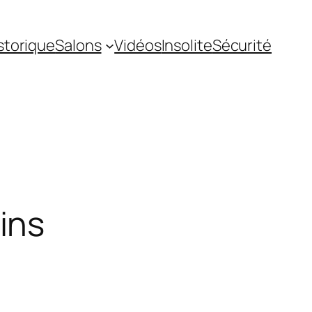
storique
Salons
Vidéos
Insolite
Sécurité
ins