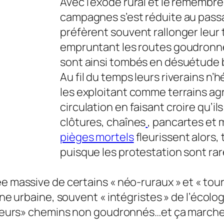
Avec l’exode rural et le remembre
campagnes s’est réduite au pass
préfèrent souvent rallonger leur 
empruntant les routes goudronn
sont ainsi tombés en désuétude 
Au fil du temps leurs riverains n’h
les exploitant comme terrains agr
circulation en faisant croire qu’il
clôtures, chaînes
, pancartes et 
pièges mortels
fleurissent alors, 
puisque les protestation sont rar
ée massive de certains « néo-ruraux » et « tou
gine urbaine, souvent « intégristes » de l’écol
r «leurs» chemins non goudronnés…et ça marche