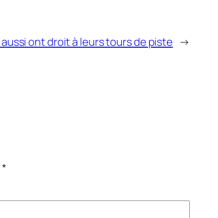
ussi ont droit à leurs tours de piste
→
c
*