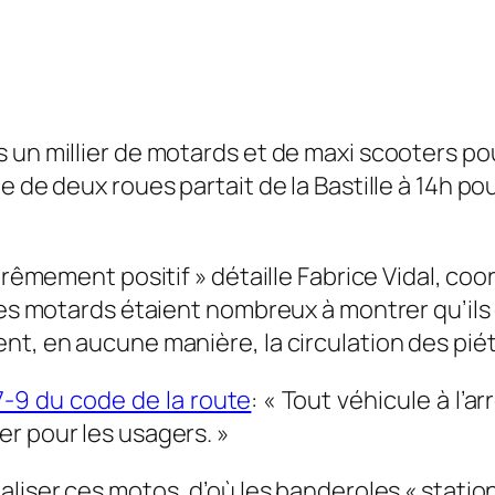
 un millier de motards et de maxi scooters po
 de deux roues partait de la Bastille à 14h pou
xtrêmement positif »
détaille Fabrice Vidal, coo
les motards étaient nombreux à montrer qu’ils 
nt, en aucune manière, la circulation des piét
17-9 du code de la route
: «
Tout véhicule à l’a
r pour les usagers. »
rbaliser ces motos, d’où les banderoles
«
statio