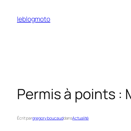
Aller
au
leblogmoto
contenu
Permis à points : 
Écrit par
gregory boucaud
dans
Actualité