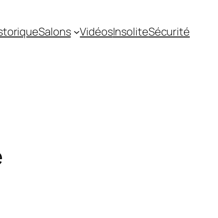
storique
Salons
Vidéos
Insolite
Sécurité
e