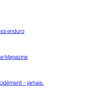
oss enduro
ike Magazine
cidément – jamais.