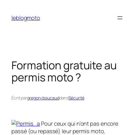
Aller
au
leblogmoto
contenu
Formation gratuite au
permis moto ?
Écrit par
gregory boucaud
dans
Sécurité
Pour ceux qui n’ont pas encore
passé (ou repassé) leur permis moto,