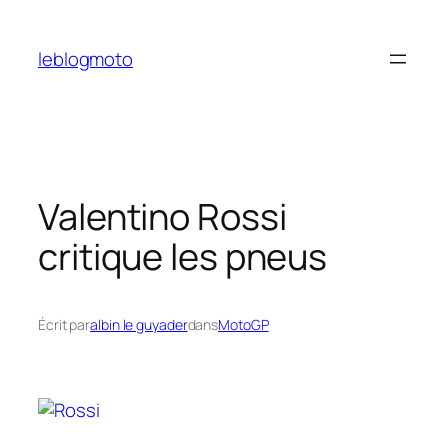
Aller
au
leblogmoto
contenu
Valentino Rossi
critique les pneus
Écrit par
albin le guyader
dans
MotoGP