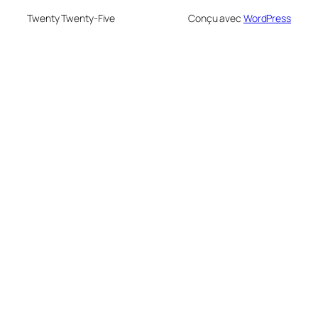
Twenty Twenty-Five
Conçu avec
WordPress