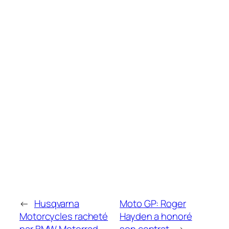
←
Husqvarna
Moto GP: Roger
Motorcycles racheté
Hayden a honoré
par BMW Motorrad
son contrat
→