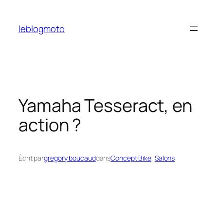
Aller
au
leblogmoto
contenu
Yamaha Tesseract, en
action ?
Écrit par
gregory boucaud
dans
Concept Bike
, 
Salons