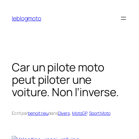
Aller
au
leblogmoto
contenu
Car un pilote moto
peut piloter une
voiture. Non l’inverse.
Écrit par
benoit rieu
dans
Divers
, 
MotoGP
, 
Sport Moto