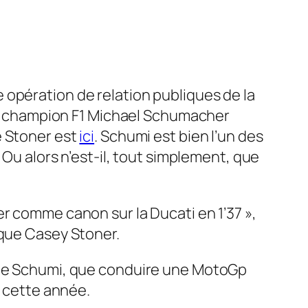
 opération de relation publiques de la
ple champion F1 Michael Schumacher
e Stoner est
ici
. Schumi est bien l’un des
. Ou alors n’est-il, tout simplement, que
r comme canon sur la Ducati en 1’37 »,
 que Casey Stoner.
s de Schumi, que conduire une MotoGp
i cette année.