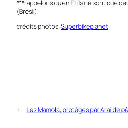
***rappelons qu’en F1 ils ne sont que de
(Brésil).
crédits photos:
Superbikeplanet
←
Les Mamola, protégés par Arai de pèr