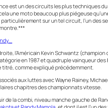
nce est un des circuits les plus techniques du
à cela une moto beaucoup plus piégeuse qu’u
 particulièrement sur un tel circuit, l’un des se
 montre.***
droite, l’Américain Kevin Schwantz (champion 
tégorie en 1987 et quadruple vainqueur des 
été titré, comme expliqué précédemment.
 associés aux luttes avec Wayne Rainey, Micha
culaires chapitres des championnats vitesse.
uir de la combi, niveau manche gauche de Randy,
c Dakota et Randy Mamola
, et dont il est l’un de