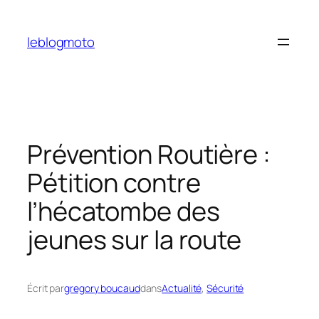
Aller
au
leblogmoto
contenu
Prévention Routière :
Pétition contre
l’hécatombe des
jeunes sur la route
Écrit par
gregory boucaud
dans
Actualité
, 
Sécurité