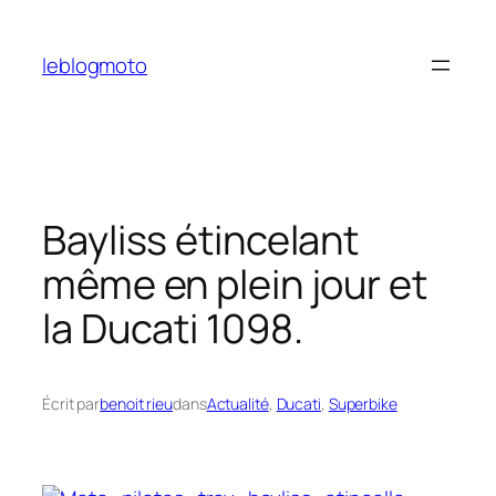
Aller
au
leblogmoto
contenu
Bayliss étincelant
même en plein jour et
la Ducati 1098.
Écrit par
benoit rieu
dans
Actualité
, 
Ducati
, 
Superbike