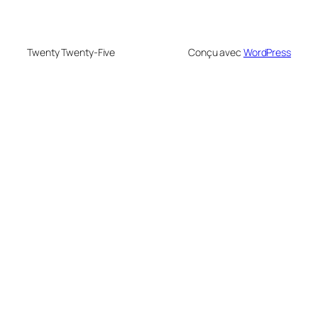
Twenty Twenty-Five
Conçu avec
WordPress