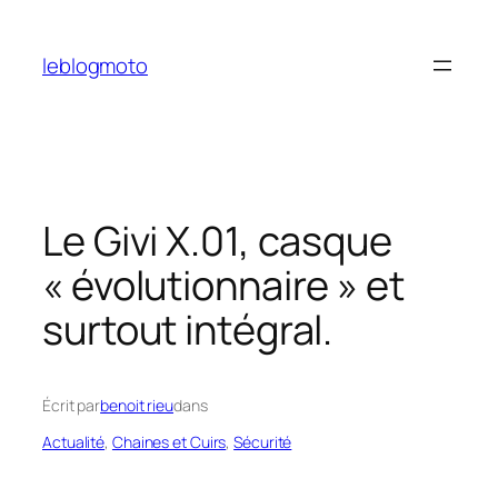
Aller
au
leblogmoto
contenu
Le Givi X.01, casque
« évolutionnaire » et
surtout intégral.
Écrit par
benoit rieu
dans
Actualité
, 
Chaines et Cuirs
, 
Sécurité