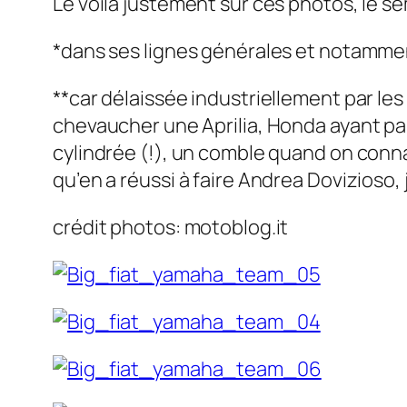
Le voilà justement sur ces photos, le sém
*dans ses lignes générales et notamment
**car délaissée industriellement par les
chevaucher une Aprilia, Honda ayant p
cylindrée (!), un comble quand on connaî
qu’en a réussi à faire Andrea Dovizioso,
crédit photos: motoblog.it