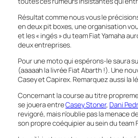
toutes ces rumeurs insistantes qui entre
Résultat comme nous vous le précisions
en deux
pit boxes
, une organisation vo
et les « ingés » du team Fiat Yamaha au
deux entreprises.
Pour une moto qui espérons-le saura sur
(aaaaah la livrée Fiat Abarth !). Une n
Casey et Capirex. Remarquez aussi la lé
Concernant la course au titre propremen
se jouera entre
Casey Stoner
,
Dani Ped
revigoré, mais n’oublie pas la menace d
son propre coéquipier au sein du team 