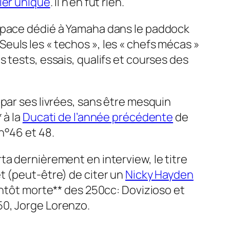
ier unique
. Il n’en fut rien.
espace dédié à Yamaha dans le paddock
euls les « techos », les « chefs mécas »
 tests, essais, qualifs et courses des
par ses livrées, sans être mesquin
 à la
Ducati de l’année précédente
de
n°46 et 48.
ta dernièrement en interview, le titre
t (peut-être) de citer un
Nicky Hayden
entôt morte** des 250cc: Dovizioso et
50, Jorge Lorenzo.