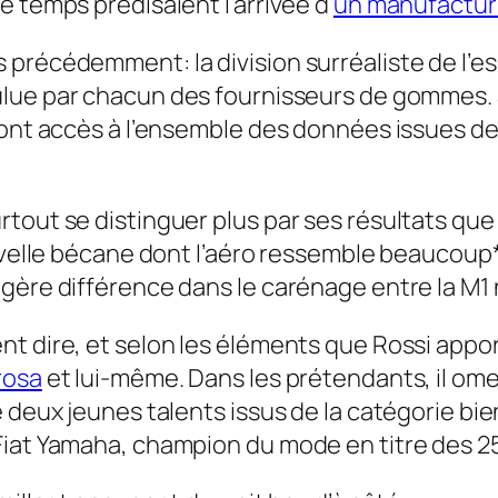
 temps prédisaient l’arrivée d’
un manufactur
 précédemment: la division surréaliste de l’
ulue par chacun des fournisseurs de gommes. S
ront accès à l’ensemble des données issues des
tout se distinguer plus par ses résultats que 
ouvelle bécane dont l’aéro ressemble beaucoup*
gère différence dans le carénage entre la M1 
t dire, et selon les éléments que Rossi appor
rosa
et lui-même. Dans les prétendants, il ome
e deux jeunes talents issus de la catégorie bi
Fiat Yamaha, champion du mode en titre des 2