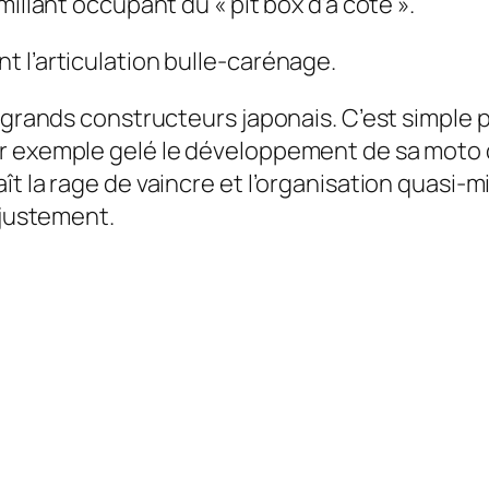
illant occupant du « pit box d’à côté ».
 l’articulation bulle-carénage.
 grands constructeurs japonais. C’est simple 
ar exemple gelé le développement de sa moto 
t la rage de vaincre et l’organisation quasi-m
 justement.