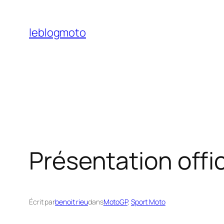
Aller
au
leblogmoto
contenu
Présentation offic
Écrit par
benoit rieu
dans
MotoGP
, 
Sport Moto