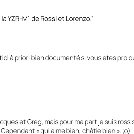
e la YZR-M1 de Rossi et Lorenzo.”
rticl à priori bien documenté si vous etes pro o
ques et Greg, mais pour ma part je suis rossis
Cependant « qui aime bien, châtie bien ». ;o)