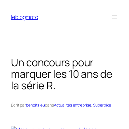
Aller
au
leblogmoto
contenu
Un concours pour
marquer les 10 ans de
la série R.
Écrit par
benoit rieu
dans
Actualités entreprise
, 
Superbike