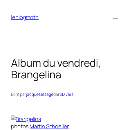
Aller
au
leblogmoto
contenu
Album du vendredi,
Brangelina
Écrit par
jacques lesage
dans
Divers
photos
Martin Schoeller