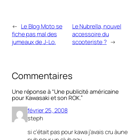
←
Le Blog Moto se
Le Nubrella, nouvel
fiche pas mal des
accessoire du
jumeaux de J-Lo.
scooteriste ?
→
Commentaires
Une réponse à “Une publicité américaine
pour Kawasaki et son ROK.”
février 25, 2008
steph
si c’était pas pour kawa j’avais cru àune
pub pour un club gay