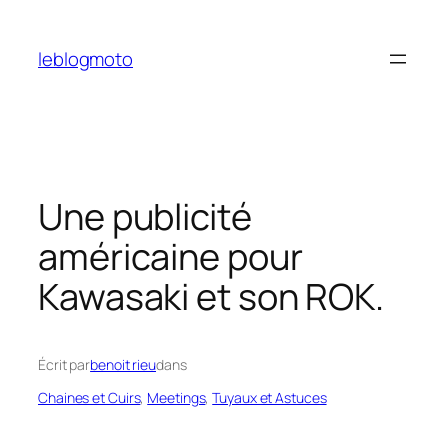
Aller
au
leblogmoto
contenu
Une publicité
américaine pour
Kawasaki et son ROK.
Écrit par
benoit rieu
dans
Chaines et Cuirs
, 
Meetings
, 
Tuyaux et Astuces