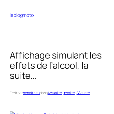
Aller
au
leblogmoto
contenu
Affichage simulant les
effets de l’alcool, la
suite…
Écrit par
benoit rieu
dans
Actualité
, 
Insolite
, 
Sécurité