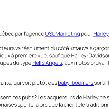
uébec par l’agence
OSL Marketing
pour
Harle
epteurs va résolument du côté «mauvais garçon
érieux à première vue, sauf que Harley-David
roupes du type
Hell’s Angels
, aux motos bruyant
alité, qui voit plutôt des
baby-boomers
sortir
sent ces pubs? Les acquéreurs de Harley ne so
aises sports, alors que la clientèle tradition