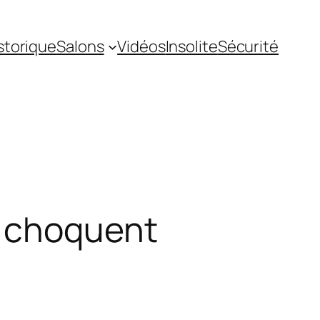
storique
Salons
Vidéos
Insolite
Sécurité
i choquent