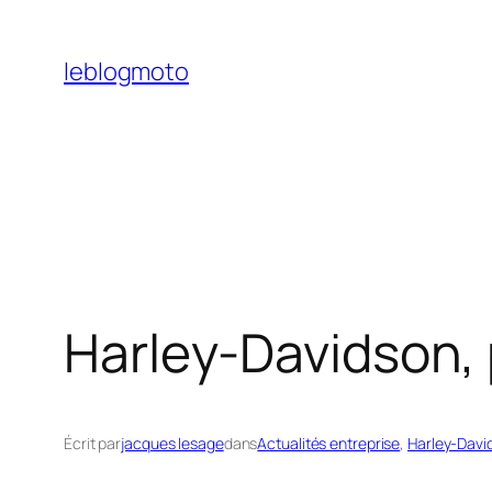
Aller
au
leblogmoto
contenu
Harley-Davidson,
Écrit par
jacques lesage
dans
Actualités entreprise
, 
Harley-Davi