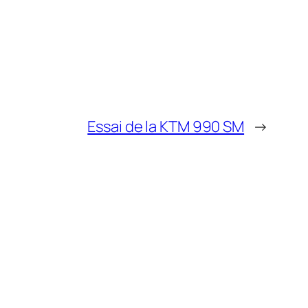
Essai de la KTM 990 SM
→