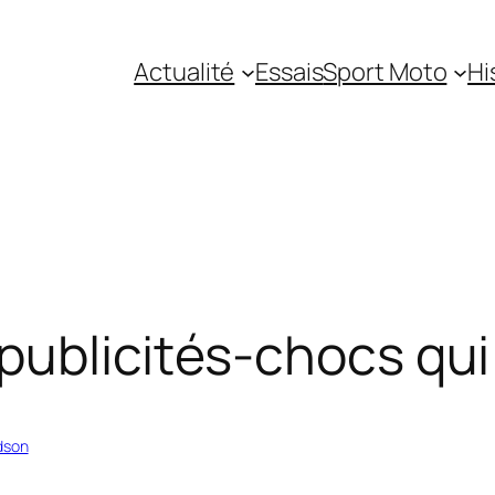
Actualité
Essais
Sport Moto
Hi
 publicités-chocs qu
dson