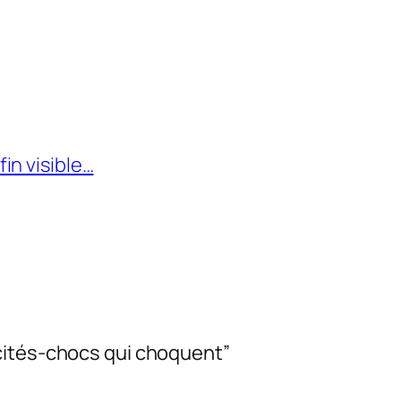
in visible…
cités-chocs qui choquent”