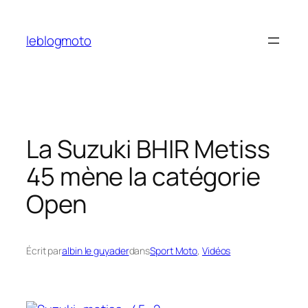
Aller
au
leblogmoto
contenu
La Suzuki BHIR Metiss
45 mène la catégorie
Open
Écrit par
albin le guyader
dans
Sport Moto
, 
Vidéos