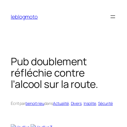
Aller
au
leblogmoto
contenu
Pub doublement
réfléchie contre
l’alcool sur la route.
Écrit par
benoit rieu
dans
Actualité
, 
Divers
, 
Insolite
, 
Sécurité