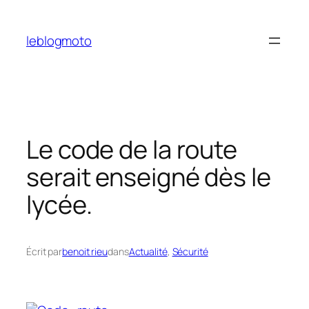
Aller
au
leblogmoto
contenu
Le code de la route
serait enseigné dès le
lycée.
Écrit par
benoit rieu
dans
Actualité
, 
Sécurité