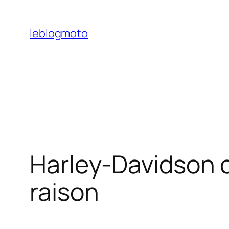
Aller
au
leblogmoto
contenu
Harley-Davidson c
raison