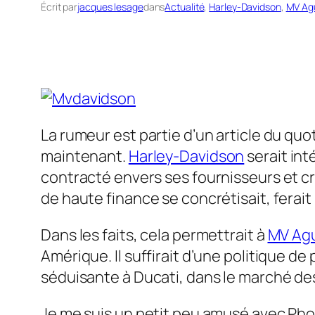
Écrit par
jacques lesage
dans
Actualité
, 
Harley-Davidson
, 
MV Ag
La rumeur est partie d’un article du quot
maintenant.
Harley-Davidson
serait int
contracté envers ses fournisseurs et cr
de haute finance se concrétisait, ferait
Dans les faits, cela permettrait à
MV Ag
Amérique. Il suffirait d’une politique d
séduisante à Ducati, dans le marché des
Je me suis un petit peu amusé avec Phot