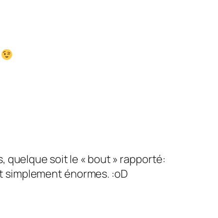
.
, quelque soit le « bout » rapporté:
nt simplement énormes. :oD