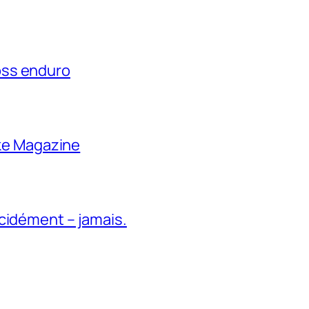
oss enduro
ike Magazine
cidément – jamais.