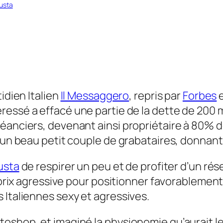
usta
idien Italien
Il Messaggero
, repris par
Forbes
e
éressé a effacé une partie de la dette de 200 
éanciers, devenant ainsi propriétaire à 80% d
 un beau petit couple de grabataires, donnant 
usta
de respirer un peu et de profiter d’un rés
e prix agressive pour positionner favorablemen
 Italiennes sexy et agressives.
oshop, et imaginé la physionomie qu’aurait le