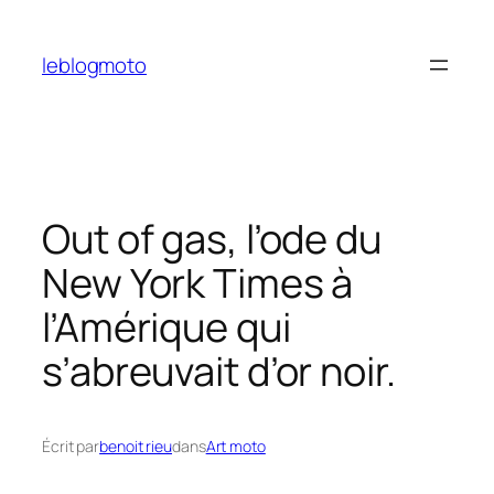
Aller
au
leblogmoto
contenu
Out of gas, l’ode du
New York Times à
l’Amérique qui
s’abreuvait d’or noir.
Écrit par
benoit rieu
dans
Art moto