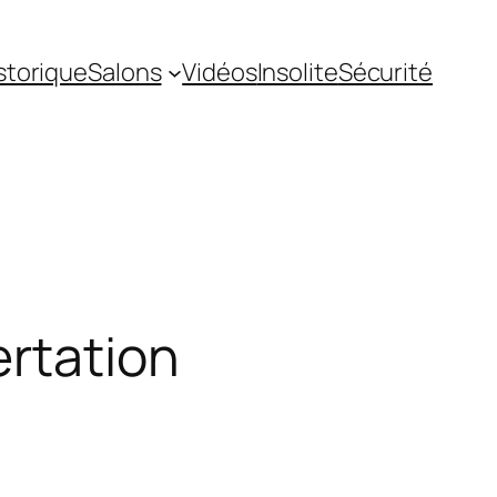
storique
Salons
Vidéos
Insolite
Sécurité
ertation