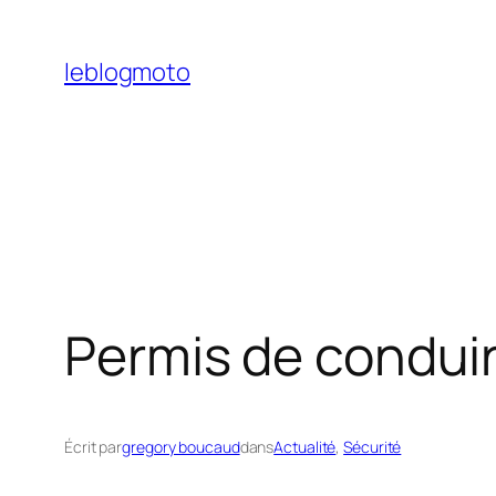
Aller
au
leblogmoto
contenu
Permis de conduir
Écrit par
gregory boucaud
dans
Actualité
, 
Sécurité