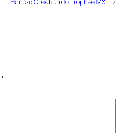
Honda : Création du Trophée MX
→
c
*