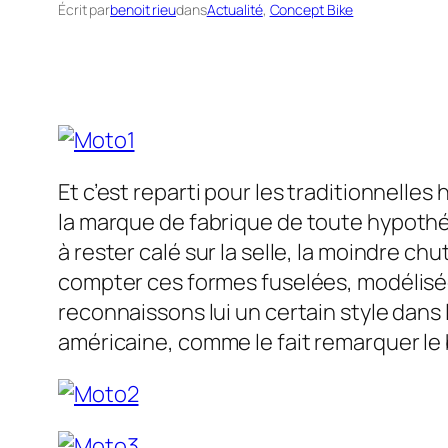
Écrit par
benoit rieu
dans
Actualité
, 
Concept Bike
Et c’est reparti pour les traditionnelles
h
la
marque de fabrique de toute hypoth
à rester calé sur la selle, la moindre c
compter ces formes fuselées, modélisées 
reconnaissons lui un certain style dans l
américaine, comme le fait remarquer le