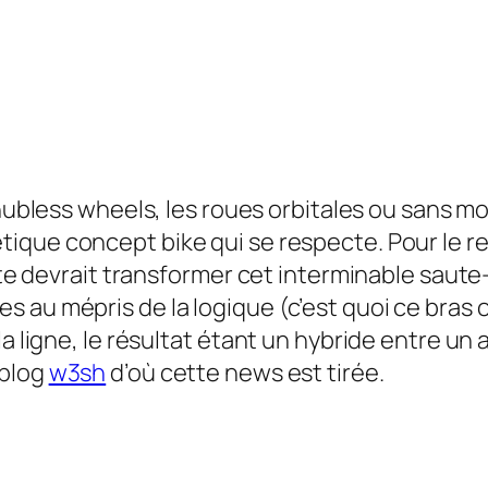
ubless wheels
, les roues orbitales ou sans m
étique
concept bik
e qui se respecte. Pour le re
hute devrait transformer cet interminable saut
au mépris de la logique (c’est quoi ce bras osc
a ligne, le résultat étant un hybride entre un 
 blog
w3sh
d’où cette
news
est tirée.