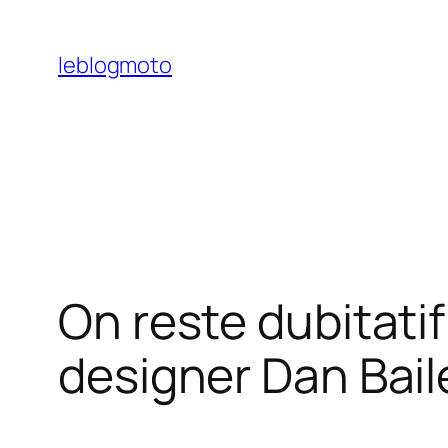
Aller
au
leblogmoto
contenu
On reste dubitatif
designer Dan Bail