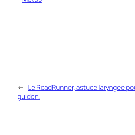
←
Le RoadRunner, astuce laryngée po
guidon.