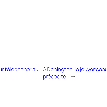
ur téléphoner au
A Donington, le jouvenceau
précocité.
→