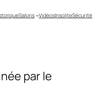
storique
Salons
Vidéos
Insolite
Sécurité
inée par le